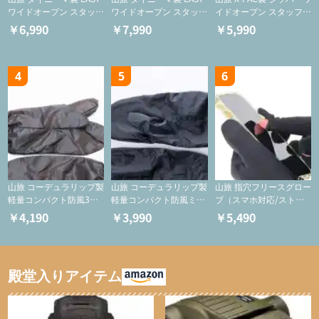
ワイドオープン スタッフ
ワイドオープン スタッフ
イドオープン スタッフサ
サックS【巾着/ケース】
サックM【巾着/ケース】
ック【ジッパーケース/
￥6,990
￥7,990
￥5,990
ケース/フードバッグ/コ
スメバッグ】
4
5
6
山旅 コーデュラリップ製
山旅 コーデュラリップ製
山旅 指穴フリースグロー
軽量コンパクト防風3つ
軽量コンパクト防風ミト
ブ（スマホ対応/ストレ
指ミトン【登山用グロー
ン【登山用グローブ】
ッチ/登山用保温グロー
￥4,190
￥3,990
￥5,490
ブ】
ブ)
殿堂入りアイテム