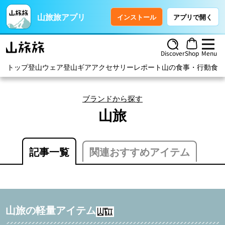
山旅旅アプリ
インストール
アプリで開く
Discover
Shop
Menu
トップ
登山ウェア
登山ギア
アクセサリー
レポート
山の食事・行動食
ハ
ブランドから探す
山旅
記事一覧
関連おすすめアイテム
山旅の軽量アイテム