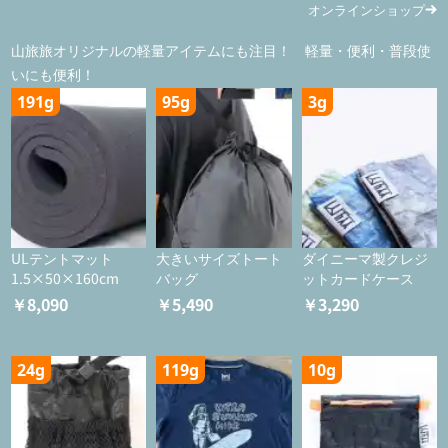
オンラインショップ
山旅旅オリジナルの軽量アイテムにも注目！ 軽量・便利・普段使
いにも便利！
191g
95g
3g
ULテントマット
大きいサイズトート
ダイニーマ製クレジ
1.5×50×160cm
バッグ
ットカードケース
￥8,090
￥5,490
￥3,290
24g
119g
10g