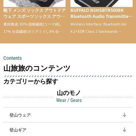
靴下 メンズ ソックス アウトドア
BUFFALO BSHSBTR500BK
ウェア スポーツソックス アウト
Bluetooth Audio Transmitter
ドアソックス トレッキング スポ
& Receiver with Low Latency
素材構成: 80% 植物繊維(コーマ綿),
Wireless interface: Bluetooth Ver
ーツ 登山用 靴下 通気性 吸汗速
17% 合成繊維(ポリアミド), 3% 合成
4.2+EDR Class 2 backwards
乾 抗菌防臭 抗菌 蒸れない メン
繊維。
compatible
ズ 靴下 綿 5足セット
Contents
山旅旅のコンテンツ
カテゴリーから探す
山のモノ
Wear / Gears
登山ウェア
登山ギア