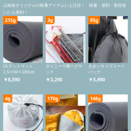
山旅旅オリジナルの軽量アイテムにも注目！ 軽量・便利・普段使
いにも便利！
215g
3g
95g
ULテントマット
ダイニーマ製ペグサ
大きいサイズトート
1.5×50×180cm
ック
バッグ
￥8,590
￥2,290
￥5,490
4g
170g
146g