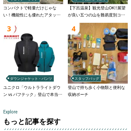
コンパクトで軽量だけじゃな
【下呂温泉】観光登山OK!!展望
い！機能性にも優れたアタック
が良い五つの山を難易度別コー
ザック-容量別おすすめアイテム
スでご案
3
4
と選び方
ダウンジャケット・パンツ
スタッフバッグ
ユニクロ「ウルトラライトダウ
登山で持ち歩く小物類と便利な
ン vs パフテック」登山で本当に
収納ポーチ
使えるのはどっち？徹底比較
Explore
もっと記事を探す