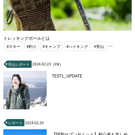
トレッキングポールとは
#スキー
#釣り
#キャンプ
#ハイキング
#登山
2024.02.23
登山レポート
［PR］
TEST1_UPDATE
レポート
2024.02.20
【阿智セブンサミット】初心者も楽しめ