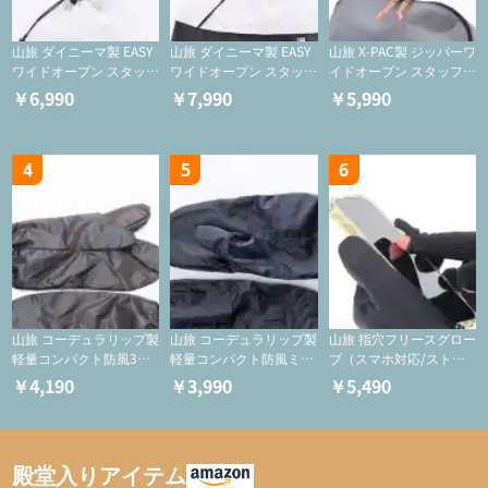
山旅 ダイニーマ製 EASY
山旅 ダイニーマ製 EASY
山旅 X-PAC製 ジッパーワ
ワイドオープン スタッフ
ワイドオープン スタッフ
イドオープン スタッフサ
サックS【巾着/ケース】
サックM【巾着/ケース】
ック【ジッパーケース/
￥6,990
￥7,990
￥5,990
ケース/フードバッグ/コ
スメバッグ】
4
5
6
山旅 コーデュラリップ製
山旅 コーデュラリップ製
山旅 指穴フリースグロー
軽量コンパクト防風3つ
軽量コンパクト防風ミト
ブ（スマホ対応/ストレ
指ミトン【登山用グロー
ン【登山用グローブ】
ッチ/登山用保温グロー
￥4,190
￥3,990
￥5,490
ブ】
ブ)
殿堂入りアイテム