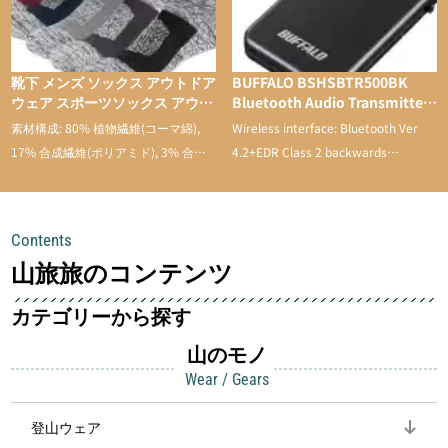
靴下 メンズ ソックス アウトドア
BUFFALO BSHSBTR500BK
ウェア スポーツソックス アウト
Bluetooth Audio Transmitter
ドアソックス トレッキング スポ
& Receiver with Low Latency
素材構成: 80% 植物繊維(コーマ綿),
Wireless interface: Bluetooth Ver
ーツ 登山用 靴下 通気性 吸汗速
17% 合成繊維(ポリアミド), 3% 合成
4.2+EDR Class 2 backwards
乾 抗菌防臭 抗菌 蒸れない メン
繊維。
compatible
ズ 靴下 綿 5足セット
Contents
山旅旅のコンテンツ
カテゴリーから探す
山のモノ
Wear / Gears
登山ウェア