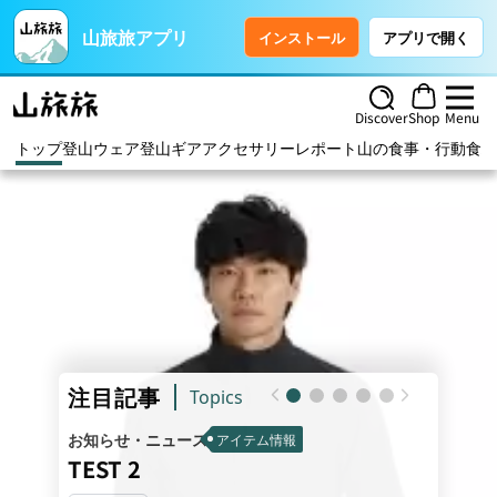
山旅旅アプリ
インストール
アプリで開く
Discover
Shop
Menu
トップ
登山ウェア
登山ギア
アクセサリー
レポート
山の食事・行動食
ハ
注目記事
Topics
お知らせ・ニュース
お知らせ
アイテム情報
TEST 2
TEST