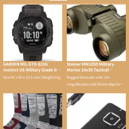
GARMIN MIL-STD-810G
Steiner MM1050 Military-
Instinct US Military Grade GPS
Marine 10x50 Tactical
Watch
Binocular
Size:45 x 45 x 15.3 mm/ Weight:52g
Rugged binocular with 10x
magnification and 50mm objective
lens