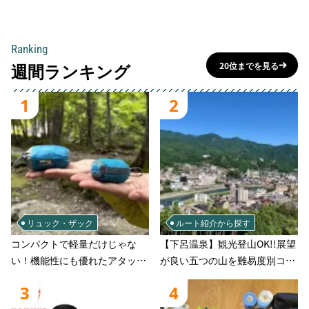
Ranking
週間ランキング
20位までを見る
1
2
リュック・ザック
ルート紹介から探す
コンパクトで軽量だけじゃな
【下呂温泉】観光登山OK!!展望
い！機能性にも優れたアタック
が良い五つの山を難易度別コー
ザック-容量別おすすめアイテ
スでご案
3
4
ムと選び方