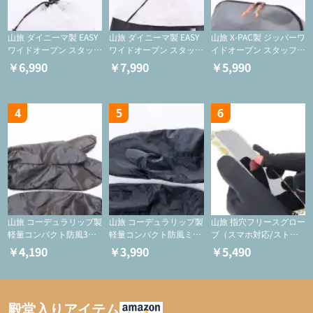
山旅 ダイニーマ製 EASY
山旅 ダイニーマ製 EASY
山旅 X-PAC製 ジッパーワ
ワイドオープン スタッフ
ワイドオープン スタッフ
イドオープン スタッフサ
サックS【巾着/ケース】
サックM【巾着/ケース】
ック【ジッパーケース/
￥6,990
￥7,990
￥5,990
ケース/フードバッグ/コ
スメバッグ】
4
5
6
山旅 コーデュラリップ製
山旅 コーデュラリップ製
山旅 指穴フリースグロー
軽量コンパクト防風3つ
軽量コンパクト防風ミト
ブ（スマホ対応/ストレ
指ミトン【登山用グロー
ン【登山用グローブ】
ッチ/登山用保温グロー
￥4,190
￥3,990
￥5,490
ブ】
ブ)
殿堂入りアイテム