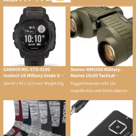
GARMIN MIL-STD-810G
Steiner MM1050 Military-
Instinct US Military Grade GPS
Marine 10x50 Tactical
Watch
Binocular
Size:45 x 45 x 15.3 mm/ Weight:52g
Rugged binocular with 10x
magnification and 50mm objective
lens