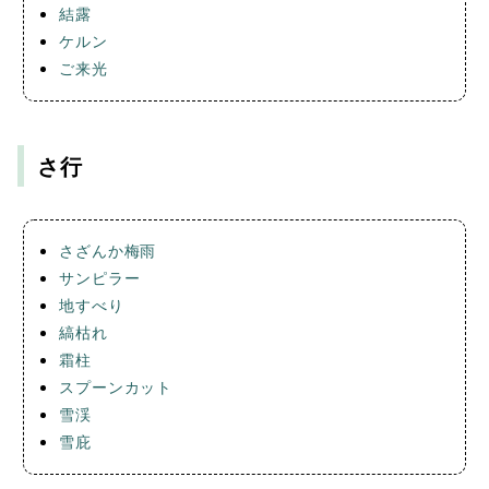
結露
ケルン
ご来光
さ行
さざんか梅雨
サンピラー
地すべり
縞枯れ
霜柱
スプーンカット
雪渓
雪庇