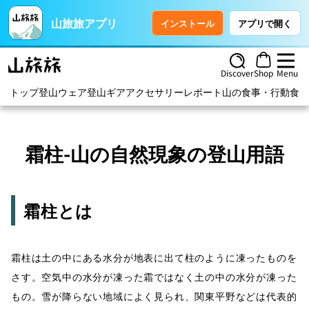
山旅旅アプリ
インストール
アプリで開く
Discover
Shop
Menu
トップ
登山ウェア
登山ギア
アクセサリー
レポート
山の食事・行動食
ハ
霜柱-山の自然現象の登山用語
霜柱とは
霜柱は土の中にある水分が地表に出て柱のように凍ったものを
さす。空気中の水分が凍った霜ではなく土の中の水分が凍った
もの。雪が降らない地域によく見られ、関東平野などは代表的