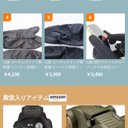
ケース/フードバッグ/コ
スメバッグ】
4
5
6
山旅 コーデュラリップ製
山旅 コーデュラリップ製
山旅 指穴フリースグロー
軽量コンパクト防風3つ
軽量コンパクト防風ミト
ブ（スマホ対応/ストレ
指ミトン【登山用グロー
ン【登山用グローブ】
ッチ/登山用保温グロー
￥4,190
￥3,990
￥5,490
ブ】
ブ)
殿堂入りアイテム