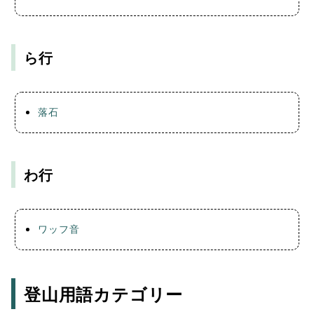
ら行
落石
わ行
ワッフ音
登山用語カテゴリー