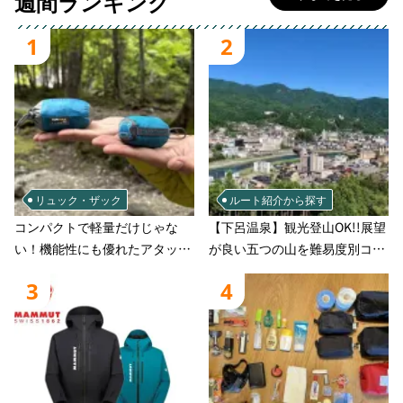
週間ランキング
1
2
リュック・ザック
ルート紹介から探す
コンパクトで軽量だけじゃな
【下呂温泉】観光登山OK!!展望
い！機能性にも優れたアタック
が良い五つの山を難易度別コー
ザック-容量別おすすめアイテ
スでご案
3
4
ムと選び方