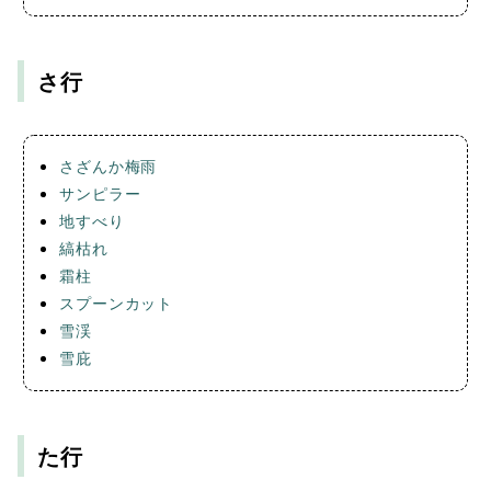
さ行
さざんか梅雨
サンピラー
地すべり
縞枯れ
霜柱
スプーンカット
雪渓
雪庇
た行