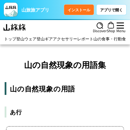
山旅旅アプリ
インストール
アプリで開く
Discover
Shop
Menu
トップ
登山ウェア
登山ギア
アクセサリー
レポート
山の食事・行動食
ハ
山の自然現象の用語集
山の自然現象の用語
あ行