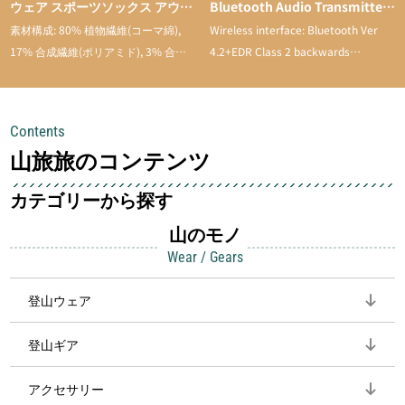
ウェア スポーツソックス アウト
Bluetooth Audio Transmitter
ドアソックス トレッキング スポ
& Receiver with Low Latency
素材構成: 80% 植物繊維(コーマ綿),
Wireless interface: Bluetooth Ver
ーツ 登山用 靴下 通気性 吸汗速
17% 合成繊維(ポリアミド), 3% 合成
4.2+EDR Class 2 backwards
乾 抗菌防臭 抗菌 蒸れない メン
繊維。
compatible
ズ 靴下 綿 5足セット
Contents
山旅旅のコンテンツ
カテゴリーから探す
山のモノ
Wear / Gears
登山ウェア
登山ギア
アクセサリー