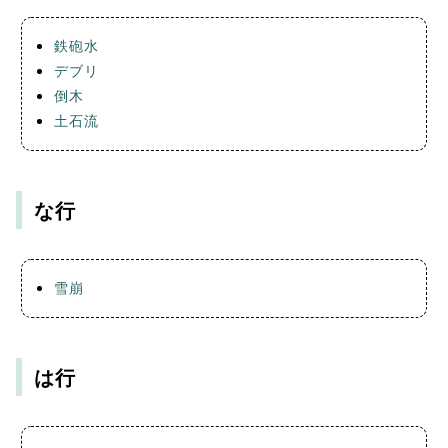
鉄砲水
デブリ
倒木
土石流
な行
雪崩
は行