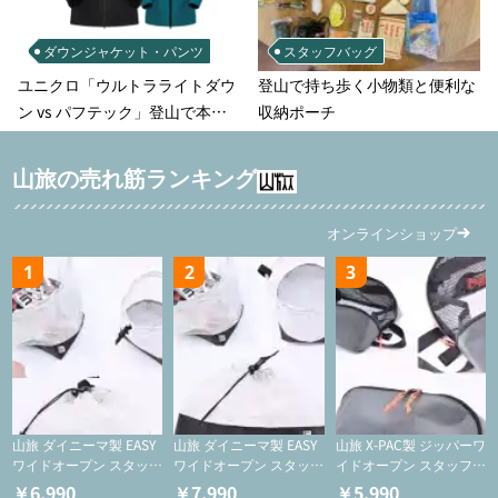
ダウンジャケット・パンツ
スタッフバッグ
ユニクロ「ウルトラライトダウ
登山で持ち歩く小物類と便利な
ン vs パフテック」登山で本当
収納ポーチ
に使えるのはどっち？徹底比較
山旅の売れ筋ランキング
オンラインショップ
1
2
3
山旅 ダイニーマ製 EASY
山旅 ダイニーマ製 EASY
山旅 X-PAC製 ジッパーワ
ワイドオープン スタッフ
ワイドオープン スタッフ
イドオープン スタッフサ
サックS【巾着/ケース】
サックM【巾着/ケース】
ック【ジッパーケース/
￥6,990
￥7,990
￥5,990