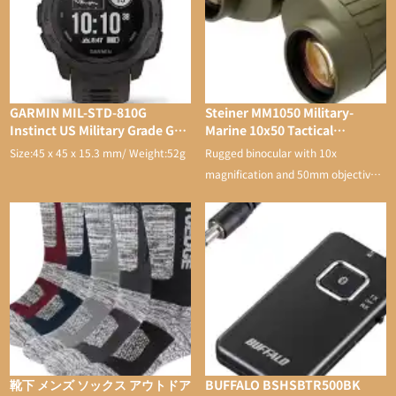
GARMIN MIL-STD-810G
Steiner MM1050 Military-
Instinct US Military Grade GPS
Marine 10x50 Tactical
Watch
Binocular
Size:45 x 45 x 15.3 mm/ Weight:52g
Rugged binocular with 10x
magnification and 50mm objective
lens
靴下 メンズ ソックス アウトドア
BUFFALO BSHSBTR500BK