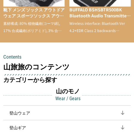
靴下 メンズ ソックス アウトドア
BUFFALO BSHSBTR500BK
ウェア スポーツソックス アウト
Bluetooth Audio Transmitter
ドアソックス トレッキング スポ
& Receiver with Low Latency
素材構成: 80% 植物繊維(コーマ綿),
Wireless interface: Bluetooth Ver
ーツ 登山用 靴下 通気性 吸汗速
17% 合成繊維(ポリアミド), 3% 合成
4.2+EDR Class 2 backwards
乾 抗菌防臭 抗菌 蒸れない メン
繊維。
compatible
ズ 靴下 綿 5足セット
Contents
山旅旅のコンテンツ
カテゴリーから探す
山のモノ
Wear / Gears
登山ウェア
登山ギア