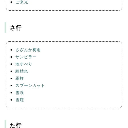
ご来光
さ行
さざんか梅雨
サンピラー
地すべり
縞枯れ
霜柱
スプーンカット
雪渓
雪庇
た行