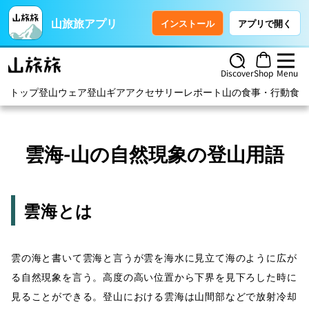
山旅旅アプリ
インストール
アプリで開く
Discover
Shop
Menu
トップ
登山ウェア
登山ギア
アクセサリー
レポート
山の食事・行動食
ハ
雲海-山の自然現象の登山用語
雲海とは
雲の海と書いて雲海と言うが雲を海水に見立て海のように広が
る自然現象を言う。高度の高い位置から下界を見下ろした時に
見ることができる。登山における雲海は山間部などで放射冷却