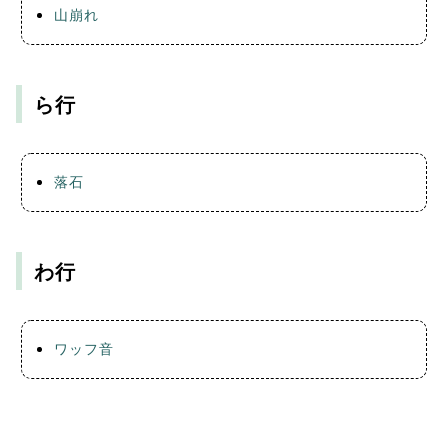
山崩れ
ら行
落石
わ行
ワッフ音