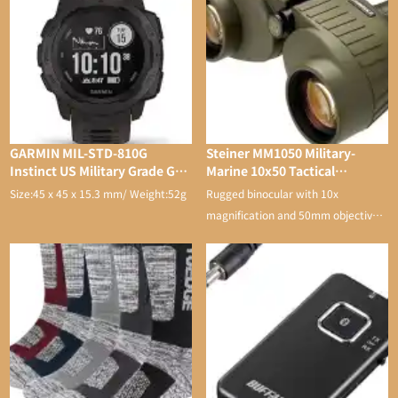
GARMIN MIL-STD-810G
Steiner MM1050 Military-
Instinct US Military Grade GPS
Marine 10x50 Tactical
Watch
Binocular
Size:45 x 45 x 15.3 mm/ Weight:52g
Rugged binocular with 10x
magnification and 50mm objective
lens