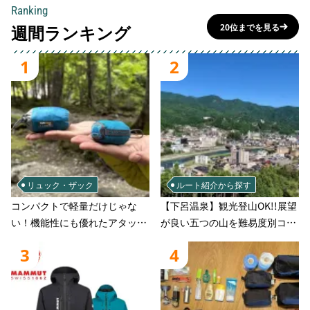
Ranking
週間ランキング
20位までを見る
1
2
リュック・ザック
ルート紹介から探す
コンパクトで軽量だけじゃな
【下呂温泉】観光登山OK!!展望
い！機能性にも優れたアタック
が良い五つの山を難易度別コー
ザック-容量別おすすめアイテ
スでご案
3
4
ムと選び方