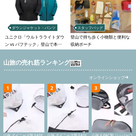
ダウンジャケット・パンツ
スタッフバッグ
ユニクロ「ウルトラライトダウ
登山で持ち歩く小物類と便利な
ン vs パフテック」登山で本当
収納ポーチ
に使えるのはどっち？徹底比較
山旅の売れ筋ランキング
オンラインショップ
1
2
3
山旅 ダイニーマ製 EASY
山旅 ダイニーマ製 EASY
山旅 X-PAC製 ジッパーワ