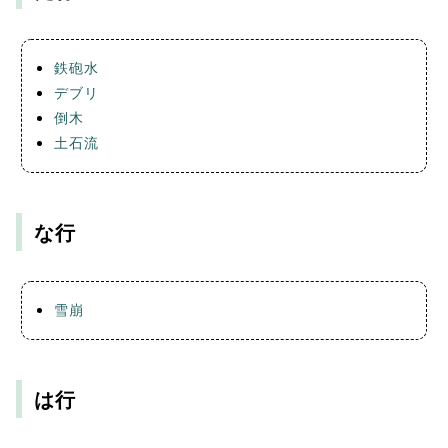
鉄砲水
デブリ
倒木
土石流
な行
雪崩
は行