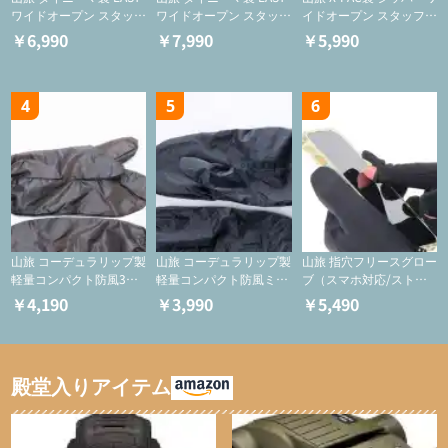
ワイドオープン スタッフ
ワイドオープン スタッフ
イドオープン スタッフサ
サックS【巾着/ケース】
サックM【巾着/ケース】
ック【ジッパーケース/
￥6,990
￥7,990
￥5,990
ケース/フードバッグ/コ
スメバッグ】
4
5
6
山旅 コーデュラリップ製
山旅 コーデュラリップ製
山旅 指穴フリースグロー
軽量コンパクト防風3つ
軽量コンパクト防風ミト
ブ（スマホ対応/ストレ
指ミトン【登山用グロー
ン【登山用グローブ】
ッチ/登山用保温グロー
￥4,190
￥3,990
￥5,490
ブ】
ブ)
殿堂入りアイテム