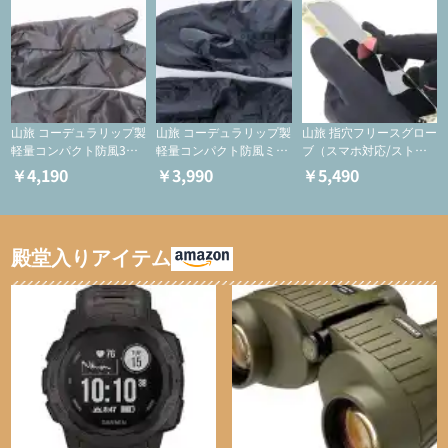
山旅 コーデュラリップ製
山旅 コーデュラリップ製
山旅 指穴フリースグロー
軽量コンパクト防風3つ
軽量コンパクト防風ミト
ブ（スマホ対応/ストレ
指ミトン【登山用グロー
ン【登山用グローブ】
ッチ/登山用保温グロー
￥4,190
￥3,990
￥5,490
ブ】
ブ)
殿堂入りアイテム