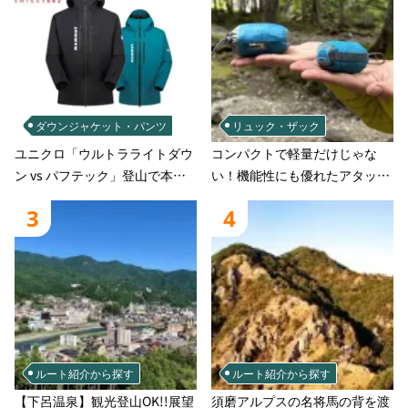
ダウンジャケット・パンツ
リュック・ザック
ユニクロ「ウルトラライトダウ
コンパクトで軽量だけじゃな
ン vs パフテック」登山で本当
い！機能性にも優れたアタック
に使えるのはどっち？徹底比較
ザック-容量別おすすめアイテ
3
4
ムと選び方
ルート紹介から探す
ルート紹介から探す
【下呂温泉】観光登山OK!!展望
須磨アルプスの名将馬の背を渡