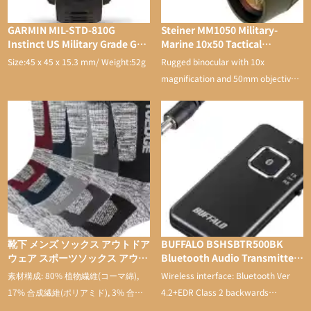
GARMIN MIL-STD-810G
Steiner MM1050 Military-
Instinct US Military Grade GPS
Marine 10x50 Tactical
Watch
Binocular
Size:45 x 45 x 15.3 mm/ Weight:52g
Rugged binocular with 10x
magnification and 50mm objective
lens
靴下 メンズ ソックス アウトドア
BUFFALO BSHSBTR500BK
ウェア スポーツソックス アウト
Bluetooth Audio Transmitter
ドアソックス トレッキング スポ
& Receiver with Low Latency
素材構成: 80% 植物繊維(コーマ綿),
Wireless interface: Bluetooth Ver
ーツ 登山用 靴下 通気性 吸汗速
17% 合成繊維(ポリアミド), 3% 合成
4.2+EDR Class 2 backwards
乾 抗菌防臭 抗菌 蒸れない メン
繊維。
compatible