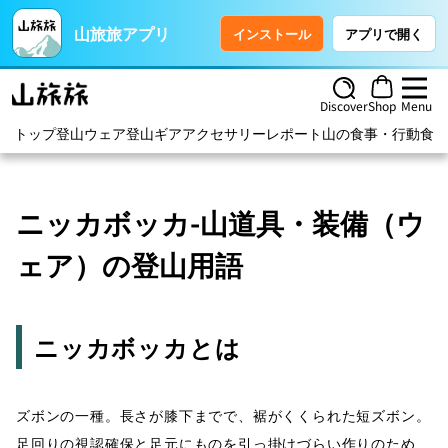
山旅旅アプリ
インストール
アプリで開く
Discover
Shop
Menu
トップ
登山ウェア
登山ギア
アクセサリー
レポート
山の食事・行動食
ハ
ニッカボッカ-山道具・装備（ウ
ェア）の登山用語
ニッカボッカとは
ズボンの一種。長さが膝下までで、裾がくくられた短ズボン。
足回りの視認確保と足元にものを引っ掛けづらい作りのため、