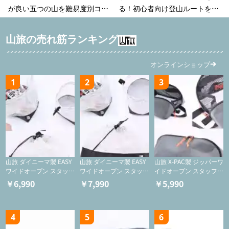
が良い五つの山を難易度別コー
る！初心者向け登山ルートを難
スでご案
易度別に紹介（更新）
山旅の売れ筋ランキング
オンラインショップ
1
2
3
山旅 ダイニーマ製 EASY
山旅 ダイニーマ製 EASY
山旅 X-PAC製 ジッパーワ
ワイドオープン スタッフ
ワイドオープン スタッフ
イドオープン スタッフサ
サックS【巾着/ケース】
サックM【巾着/ケース】
ック【ジッパーケース/
￥6,990
￥7,990
￥5,990
ケース/フードバッグ/コ
スメバッグ】
4
5
6