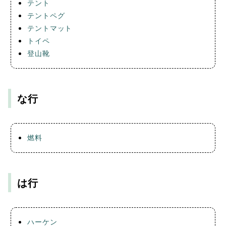
テント
テントペグ
テントマット
トイペ
登山靴
な行
燃料
は行
ハーケン