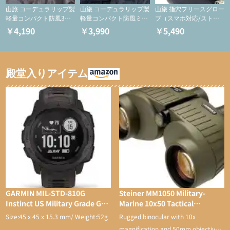
山旅 コーデュラリップ製
山旅 コーデュラリップ製
山旅 指穴フリースグロー
軽量コンパクト防風3つ
軽量コンパクト防風ミト
ブ（スマホ対応/ストレ
指ミトン【登山用グロー
ン【登山用グローブ】
ッチ/登山用保温グロー
￥4,190
￥3,990
￥5,490
ブ】
ブ)
殿堂入りアイテム
GARMIN MIL-STD-810G
Steiner MM1050 Military-
Instinct US Military Grade GPS
Marine 10x50 Tactical
Watch
Binocular
Size:45 x 45 x 15.3 mm/ Weight:52g
Rugged binocular with 10x
magnification and 50mm objective