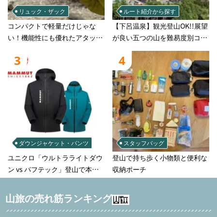
リュック・ザック
ルート紹介から探す
コンパクトで軽量だけじゃな
【下呂温泉】観光登山OK!!展望
い！機能性にも優れたアタック
が良い五つの山を難易度別コー
ザック-容量別おすすめアイテ
スでご案
3
4
ムと選び方
ダウンジャケット・パンツ
スタッフバッグ
ユニクロ「ウルトラライトダウ
登山で持ち歩く小物類と便利な
ン vs パフテック」登山で本当
収納ポーチ
に使えるのはどっち？徹底比較
山旅の売れ筋ランキング