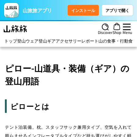
山旅旅アプリ
インストール
アプリで開く
Discover
Shop
Menu
トップ
登山ウェア
登山ギア
アクセサリー
レポート
山の食事・行動食
ハ
ピロー-山道具・装備（ギア）の
登山用語
ピローとは
テント泊装備。枕。スタッフサック兼用タイプ、空気を入れて
膨らませるインフレータブルタイプなど持ち運びがしやすく軽