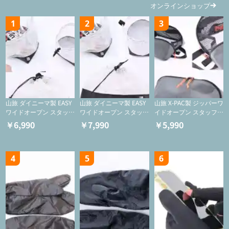
オンラインショップ
1
2
3
山旅 ダイニーマ製 EASY
山旅 ダイニーマ製 EASY
山旅 X-PAC製 ジッパーワ
ワイドオープン スタッフ
ワイドオープン スタッフ
イドオープン スタッフサ
サックS【巾着/ケース】
サックM【巾着/ケース】
ック【ジッパーケース/
￥6,990
￥7,990
￥5,990
ケース/フードバッグ/コ
スメバッグ】
4
5
6