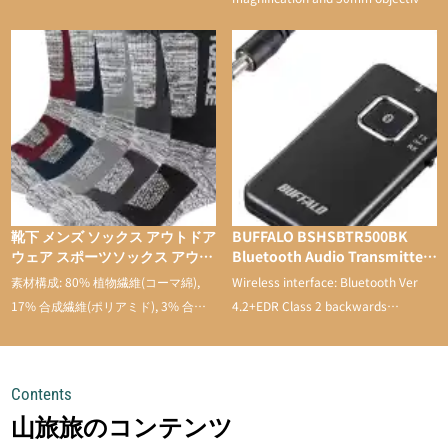
lens
靴下 メンズ ソックス アウトドア
BUFFALO BSHSBTR500BK
ウェア スポーツソックス アウト
Bluetooth Audio Transmitter
ドアソックス トレッキング スポ
& Receiver with Low Latency
素材構成: 80% 植物繊維(コーマ綿),
Wireless interface: Bluetooth Ver
ーツ 登山用 靴下 通気性 吸汗速
17% 合成繊維(ポリアミド), 3% 合成
4.2+EDR Class 2 backwards
乾 抗菌防臭 抗菌 蒸れない メン
繊維。
compatible
ズ 靴下 綿 5足セット
Contents
山旅旅のコンテンツ