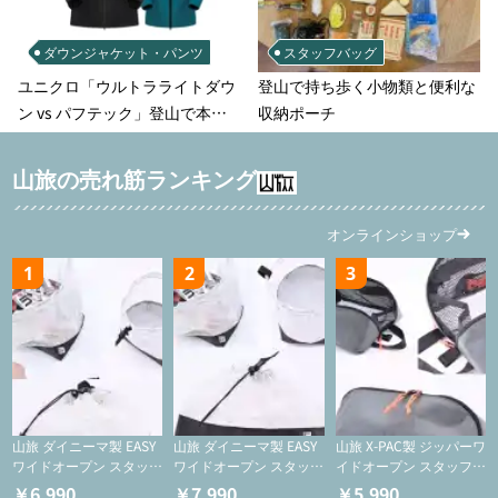
ダウンジャケット・パンツ
スタッフバッグ
ユニクロ「ウルトラライトダウ
登山で持ち歩く小物類と便利な
ン vs パフテック」登山で本当
収納ポーチ
に使えるのはどっち？徹底比較
山旅の売れ筋ランキング
オンラインショップ
1
2
3
山旅 ダイニーマ製 EASY
山旅 ダイニーマ製 EASY
山旅 X-PAC製 ジッパーワ
ワイドオープン スタッフ
ワイドオープン スタッフ
イドオープン スタッフサ
サックS【巾着/ケース】
サックM【巾着/ケース】
ック【ジッパーケース/
￥6,990
￥7,990
￥5,990