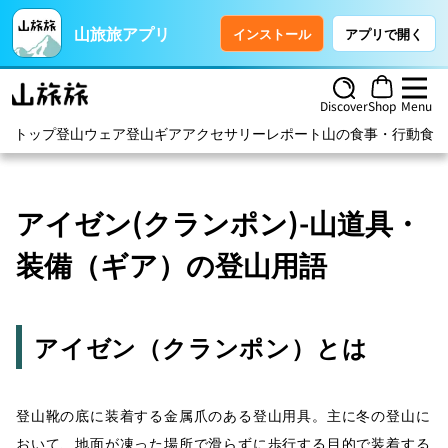
山旅旅アプリ
インストール
アプリで開く
Discover
Shop
Menu
トップ
登山ウェア
登山ギア
アクセサリー
レポート
山の食事・行動食
ハ
アイゼン(クランポン)-山道具・
装備（ギア）の登山用語
アイゼン（クランポン）とは
登山靴の底に装着する金属爪のある登山用具。主に冬の登山に
おいて、地面が凍った場所で滑らずに歩行する目的で装着する