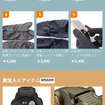
ケース/フードバッグ/コ
スメバッグ】
4
5
6
山旅 コーデュラリップ製
山旅 コーデュラリップ製
山旅 指穴フリースグロー
軽量コンパクト防風3つ
軽量コンパクト防風ミト
ブ（スマホ対応/ストレ
指ミトン【登山用グロー
ン【登山用グローブ】
ッチ/登山用保温グロー
￥4,190
￥3,990
￥5,490
ブ】
ブ)
殿堂入りアイテム