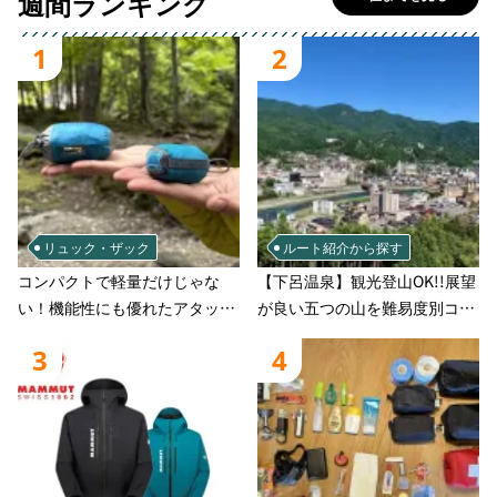
週間ランキング
1
2
リュック・ザック
ルート紹介から探す
コンパクトで軽量だけじゃな
【下呂温泉】観光登山OK!!展望
い！機能性にも優れたアタック
が良い五つの山を難易度別コー
ザック-容量別おすすめアイテ
スでご案
3
4
ムと選び方