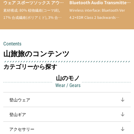
ウェア スポーツソックス アウト
Bluetooth Audio Transmitter
ドアソックス トレッキング スポ
& Receiver with Low Latency
素材構成: 80% 植物繊維(コーマ綿),
Wireless interface: Bluetooth Ver
ーツ 登山用 靴下 通気性 吸汗速
17% 合成繊維(ポリアミド), 3% 合成
4.2+EDR Class 2 backwards
乾 抗菌防臭 抗菌 蒸れない メン
繊維。
compatible
ズ 靴下 綿 5足セット
Contents
山旅旅のコンテンツ
カテゴリーから探す
山のモノ
Wear / Gears
登山ウェア
登山ギア
アクセサリー