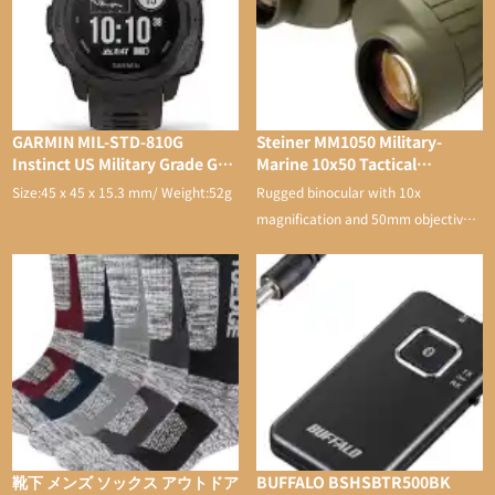
GARMIN MIL-STD-810G
Steiner MM1050 Military-
Instinct US Military Grade GPS
Marine 10x50 Tactical
Watch
Binocular
Size:45 x 45 x 15.3 mm/ Weight:52g
Rugged binocular with 10x
magnification and 50mm objective
lens
靴下 メンズ ソックス アウトドア
BUFFALO BSHSBTR500BK