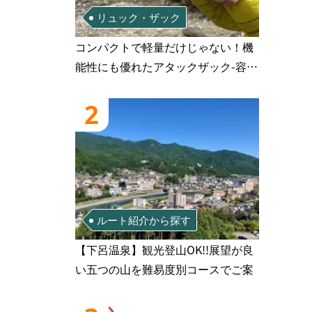
リュック・ザック
コンパクトで軽量だけじゃない！機
能性にも優れたアタックザック-容量
別おすすめアイテムと選び方
2
ルート紹介から探す
【下呂温泉】観光登山OK!!展望が良
い五つの山を難易度別コースでご案