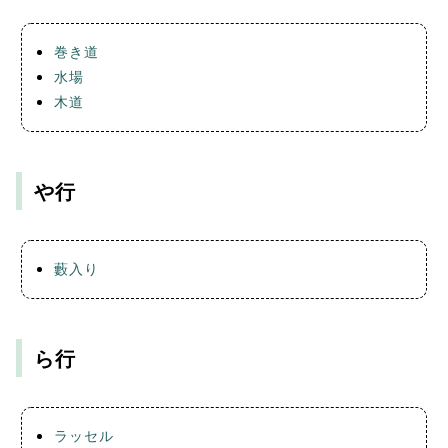
巻き道
水場
木道
や行
藪入り
ら行
ラッセル