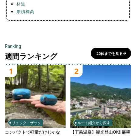
林道
累積標高
Ranking
週間ランキング
20位までを見る
1
2
リュック・ザック
ルート紹介から探す
コンパクトで軽量だけじゃな
【下呂温泉】観光登山OK!!展望