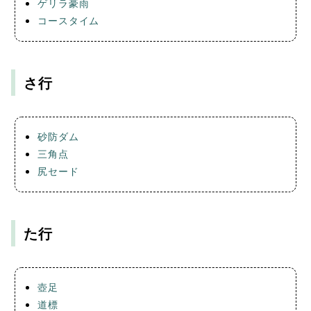
ゲリラ豪雨
コースタイム
さ行
砂防ダム
三角点
尻セード
た行
壺足
道標