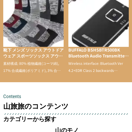
靴下 メンズ ソックス アウトドア
BUFFALO BSHSBTR500BK
ウェア スポーツソックス アウト
Bluetooth Audio Transmitter
ドアソックス トレッキング スポ
& Receiver with Low Latency
素材構成: 80% 植物繊維(コーマ綿),
Wireless interface: Bluetooth Ver
ーツ 登山用 靴下 通気性 吸汗速
17% 合成繊維(ポリアミド), 3% 合成
4.2+EDR Class 2 backwards
乾 抗菌防臭 抗菌 蒸れない メン
繊維。
compatible
ズ 靴下 綿 5足セット
Contents
山旅旅のコンテンツ
カテゴリーから探す
山のモノ