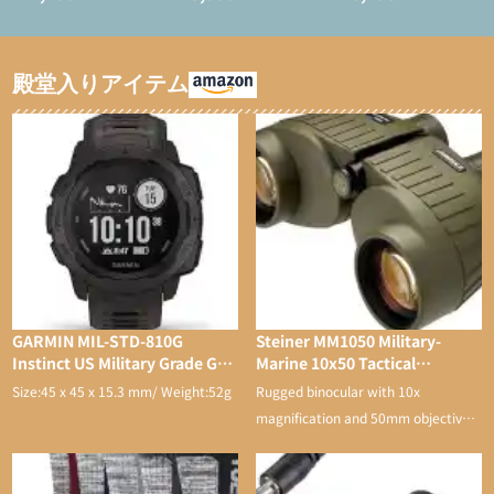
ブ】
ブ)
殿堂入りアイテム
GARMIN MIL-STD-810G
Steiner MM1050 Military-
Instinct US Military Grade GPS
Marine 10x50 Tactical
Watch
Binocular
Size:45 x 45 x 15.3 mm/ Weight:52g
Rugged binocular with 10x
magnification and 50mm objective
lens