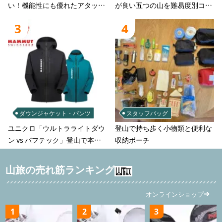
い！機能性にも優れたアタック
が良い五つの山を難易度別コー
ザック-容量別おすすめアイテ
スでご案
3
4
ムと選び方
ダウンジャケット・パンツ
スタッフバッグ
ユニクロ「ウルトラライトダウ
登山で持ち歩く小物類と便利な
ン vs パフテック」登山で本当
収納ポーチ
に使えるのはどっち？徹底比較
山旅の売れ筋ランキング
オンラインショップ
1
2
3