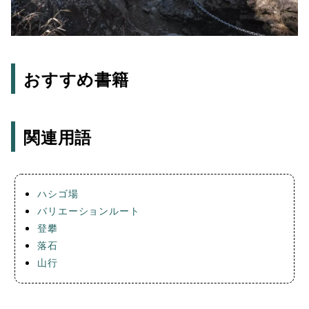
おすすめ書籍
関連用語
ハシゴ場
バリエーションルート
登攀
落石
山行