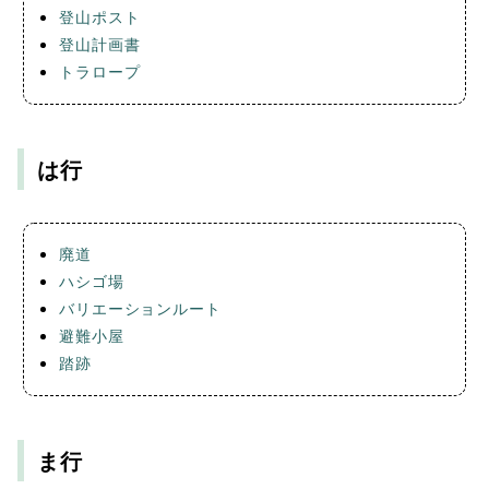
登山ポスト
登山計画書
トラロープ
は行
廃道
ハシゴ場
バリエーションルート
避難小屋
踏跡
ま行