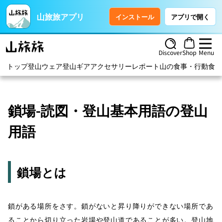
山旅旅アプリ
インストール
アプリで開く
Discover
Shop
Menu
トップ
登山ウェア
登山ギア
アクセサリー
レポート
山の食事・行動食
ハ
鎖場-読図・登山基本用語の登山
用語
鎖場とは
鎖がある場所をさす。鎖がないと昇り降りができない場所であ
ることから切り立った岩場や登山道であることが多い。登山地