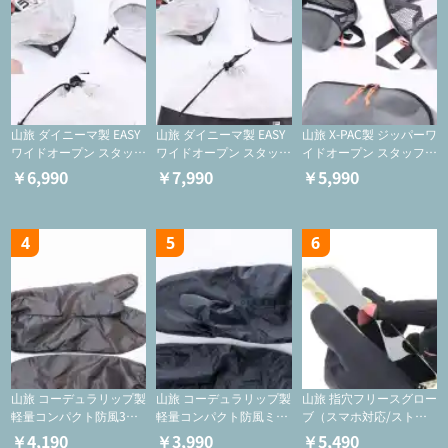
山旅 ダイニーマ製 EASY
山旅 ダイニーマ製 EASY
山旅 X-PAC製 ジッパーワ
ワイドオープン スタッフ
ワイドオープン スタッフ
イドオープン スタッフサ
サックS【巾着/ケース】
サックM【巾着/ケース】
ック【ジッパーケース/
￥6,990
￥7,990
￥5,990
ケース/フードバッグ/コ
スメバッグ】
4
5
6
山旅 コーデュラリップ製
山旅 コーデュラリップ製
山旅 指穴フリースグロー
軽量コンパクト防風3つ
軽量コンパクト防風ミト
ブ（スマホ対応/ストレ
指ミトン【登山用グロー
ン【登山用グローブ】
ッチ/登山用保温グロー
￥4,190
￥3,990
￥5,490