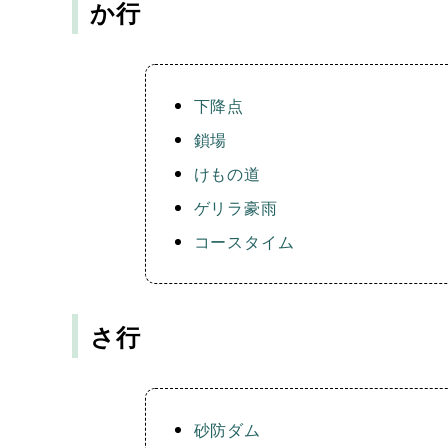
か行
下降点
鎖場
けもの道
ゲリラ豪雨
コースタイム
さ行
砂防ダム