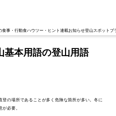
の食事・行動食
ハウツー・ヒント
連載
お知らせ
登山スポット
ブ
山基本用語の登山用語
直登の場所であることが多く危険な箇所が多い。冬に
意が必要。