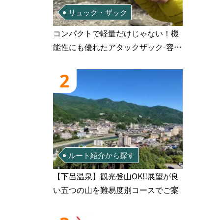
リュック・ザック
コンパクトで軽量だけじゃない！機
能性にも優れたアタックザック-容量
別おすすめアイテムと選び方
2
ルート紹介から探す
【下呂温泉】観光登山OK!!展望が良
い五つの山を難易度別コースでご案